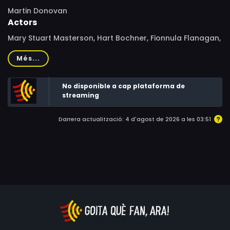
Martin Donovan
Actors
Mary Stuart Masterson, Hart Bochner, Fionnula Flanagan,
Daphne Zuniga, Cec Verrell, Melissa Moore, Stephen
Més...
Blake, Reed Hollister, Barbara Dow, Alix Koromzay, Colin
Firth
No disponible a cap plataforma de
streaming
Darrera actualització: 4 d'agost de 2026 a les 03:51