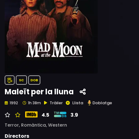
SC
DOB
Maleït per la lluna
Tràiler
Llista
Doblatge
1992
1h 38m
4.5
3.9
Terror,
Romàntica,
Western
Directors