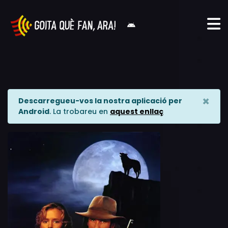
×
Descarregueu-vos la nostra aplicació per
Android
. La trobareu en
aquest enllaç