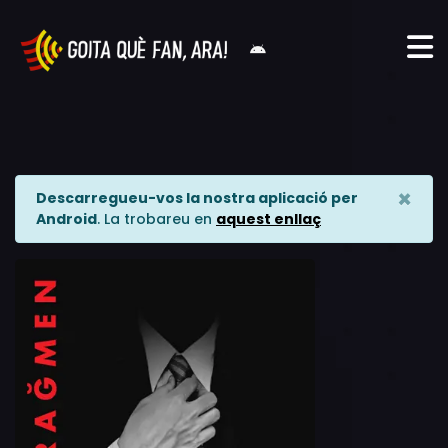
×
Descarregueu-vos la nostra aplicació per
Android
. La trobareu en
aquest enllaç