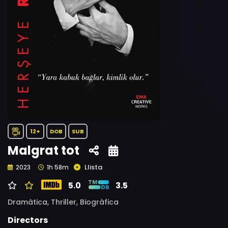
12+
DOB
SUB
Malgrat tot
Llista
2023
1h 58m
5.0
3.5
Dramàtica,
Thriller,
Biogràfica
Directors