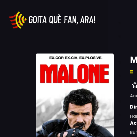
M
Ac
Di
Har
Ac
Bur