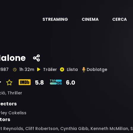
STREAMING
CINEMA
CERCA
alone
1987
1h 32m
Tràiler
Llista
Doblatge
5.8
6.0
ció,
Thriller
rectors
ley Cokeliss
tors
t Reynolds, Cliff Robertson, Cynthia Gibb, Kenneth McMillan, 