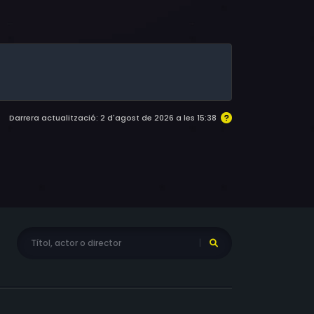
n E. Miller, Frank C. Turner, Campbell Lane,
cKay, Tom Heaton, Blu Mankuma, Walter
wight McFee, Christianne Hirt, Reginald
Darrera actualització: 2 d'agost de 2026 a les 15:38