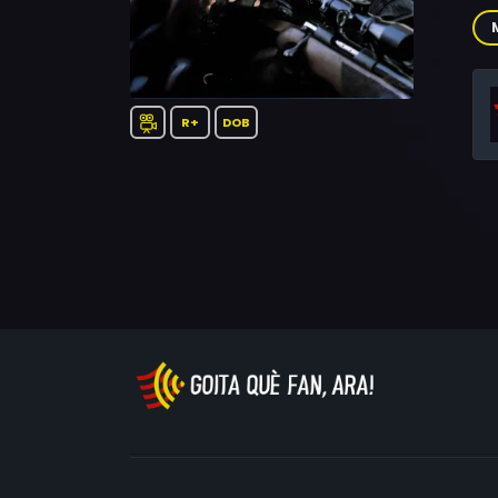
Phi
Mi
Mar
Len
R+
DOB