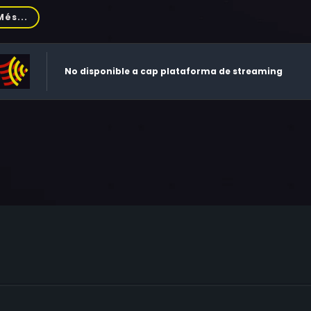
lip Anglim, Dennis Burkley, Alex Diakun, Brooks Gardner, Stephe
Més...
ke Kirton, Duncan Fraser, Janne Mortil, Tom McBeath, Don Ma
sh, Graydon Gould, Don S. Davis, Mavor Moore, Donna White, D
nox, William Buck
No disponible a cap plataforma de streaming