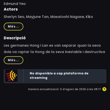
Edmund Yeo
Actors
Sherlyn Seo, Mayjune Tan, Masatoshi Nagase, Kiko
Mizuhara, Debbie Loo
Més...
Descripció
Les germanes Hong i Lan es van separar quan la seva
àvia va raptar la Hong de la seva inestable i destructiva
mare. Les dècades passen i, un dia, les germanes es
Més...
reuneixen com a estranyes quan la seva mare mor.
No disponible a cap plataforma de
streaming
Darrera actualització: 5 d'agost de 2026 a les 08:17