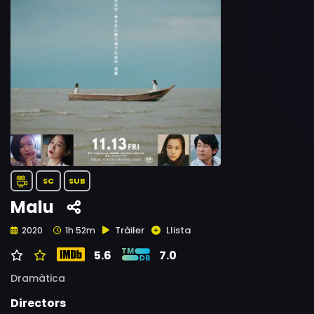
SC
SUB
Malu
Tràiler
Llista
2020
1h 52m
5.6
7.0
Dramàtica
Directors