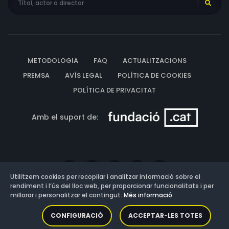
METODOLOGIA
FAQ
ACTUALITZACIONS
PREMSA
AVÍS LEGAL
POLÍTICA DE COOKIES
POLÍTICA DE PRIVACITAT
Amb el suport de:
Utilitzem cookies per recopilar i analitzar informació sobre el
rendiment i l’ús del lloc web, per proporcionar funcionalitats i per
millorar i personalitzar el contingut.
Més informació
Versió: 3.13.0.202607011342
CONFIGURACIÓ
ACCEPTAR-LES TOTES