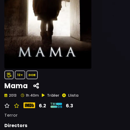
12+
DOB
Mama
Tràiler
Llista
2013
1h 40m
6.2
6.3
Terror
Directors