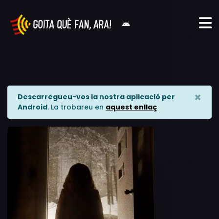
×
Descarregueu-vos la nostra aplicació per
Android
. La trobareu en
aquest enllaç