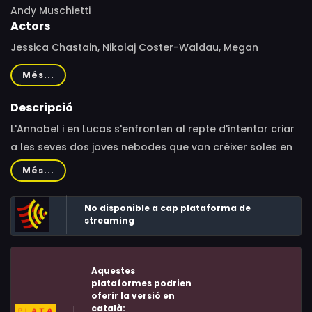
Andy Muschietti
Actors
Jessica Chastain, Nikolaj Coster-Waldau, Megan
Charpentier, Isabelle Nélisse, Daniel Kash, Melina
Més...
Matthews, Morgan McGarry, Javier Botet, Jane Moffat,
David Fox, Dominic Cuzzocrea, Julia Chantrey, Ray
Descripció
Kahnert, Christopher Marren, Matthew Edison, Diane
L'Annabel i en Lucas s'enfronten al repte d'intentar criar
Gordon, Sydney Cross
a les seves dos joves nebodes que van créixer soles en
el bosc durant 5 anys... però, van estar realment soles?
Més...
No disponible a cap plataforma de
streaming
Aquestes
plataformes podrien
oferir la versió en
català: