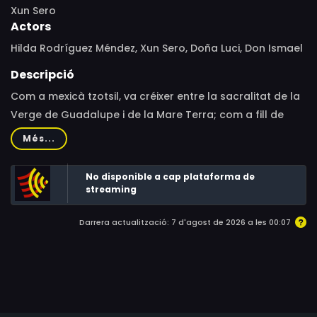
Xun Sero
Actors
Hilda Rodríguez Méndez, Xun Sero, Doña Luci, Don Ismael
Descripció
Com a mexicà tzotsil, va créixer entre la sacralitat de la
Verge de Guadalupe i de la Mare Terra; com a fill de
mare soltera, va créixer entre burles per no tenir pare,
Més...
entre l’adoració, el menyspreu i la culpabilització de la
seva mare.
No disponible a cap plataforma de
streaming
Darrera actualització: 7 d'agost de 2026 a les 00:07