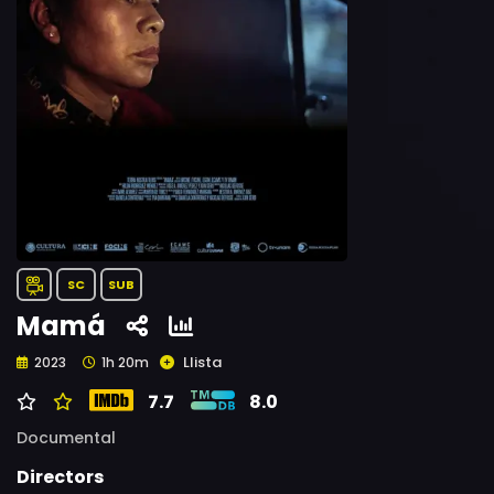
SC
SUB
Mamá
Llista
2023
1h 20m
7.7
8.0
Documental
Directors