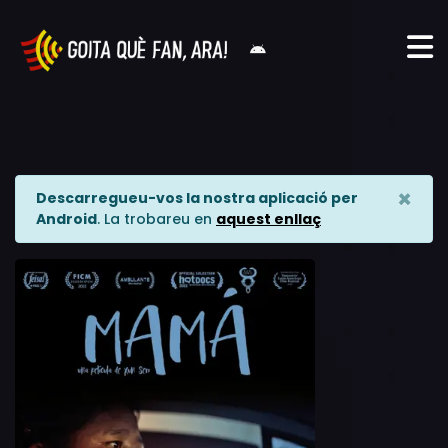
×
Descarregueu-vos la nostra aplicació per
Android
. La trobareu en
aquest enllaç