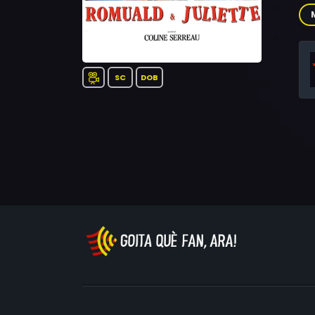
Mu
Ser
SC
DOB