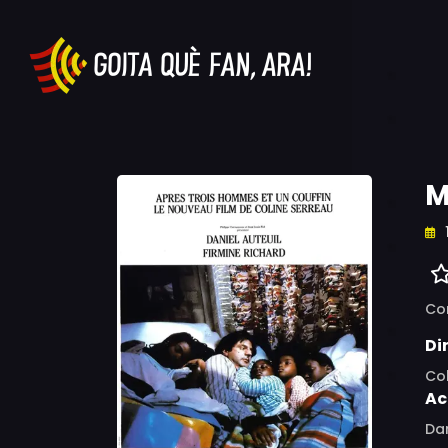
M
Co
Di
Col
Ac
Dan