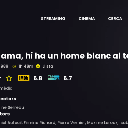
STREAMING
CINEMA
CERCA
ama, hi ha un home blanc al te
1989
1h 48m
Llista
6.8
6.7
mèdia
rectors
ine Serreau
tors
iel Auteuil, Firmine Richard, Pierre Vernier, Maxime Leroux, Isab