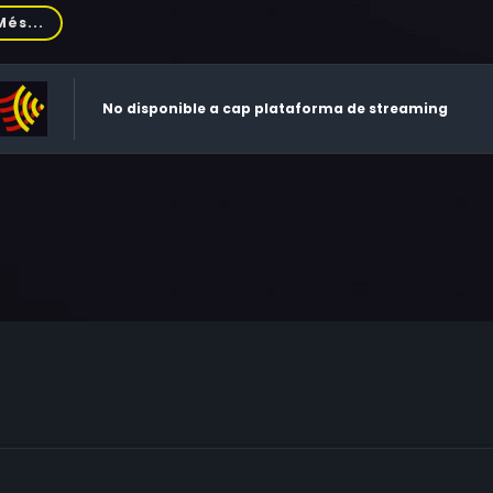
riel Combeau, Alexandre Basse, Aissatou Bah, Mamadou Bah, 
Més...
reau, Alain Tretout, Alain Fromager, Anne Kreis
No disponible a cap plataforma de streaming