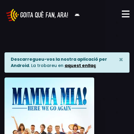
×
Descarregueu-vos la nostra aplicació per
Android
. La trobareu en
aquest enllaç