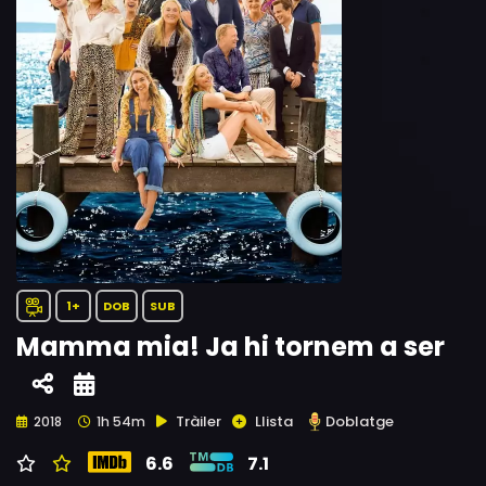
1+
DOB
SUB
Mamma mia! Ja hi tornem a ser
Tràiler
Llista
Doblatge
2018
1h 54m
6.6
7.1