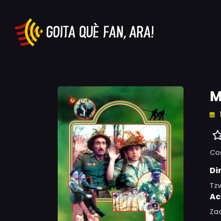
M
Co
Di
Tzv
Ac
Zac