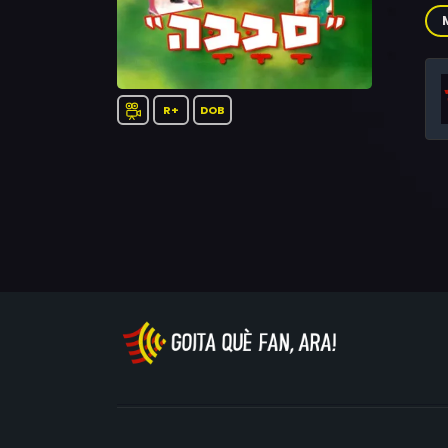
Leo
R+
DOB