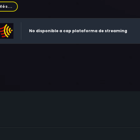
nid, Israel Leibowitz, Shmuel Aizer, Tzvi Shissel
Més...
No disponible a cap plataforma de streaming