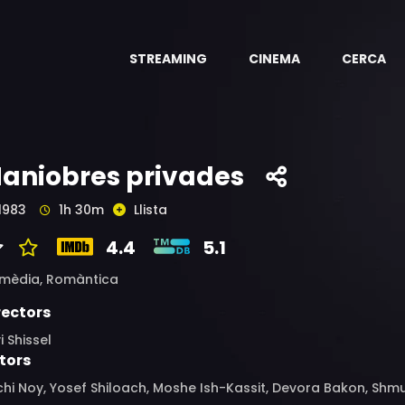
STREAMING
CINEMA
CERCA
aniobres privades
1983
1h 30m
Llista
4.4
5.1
mèdia,
Romàntica
rectors
i Shissel
tors
hi Noy, Yosef Shiloach, Moshe Ish-Kassit, Devora Bakon, Shmu