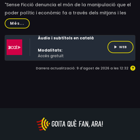
"Sense Ficció denuncia el món de la manipulació que el
poder polític i econòmic fa a través dels mitjans i les
xarxes de comunicació, i ho fa amb uns grans referents,
Més...
com són el procés independentista, el coronavirus i la
comunicació política.
Àudio i subtítols en català
WEB
Modalitats:
Accés gratuït
Darrera actualització: 9 d'agost de 2026 a les 12:32