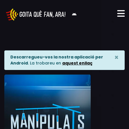
×
Descarregueu-vos la nostra aplicació per
Android
. La trobareu en
aquest enllaç