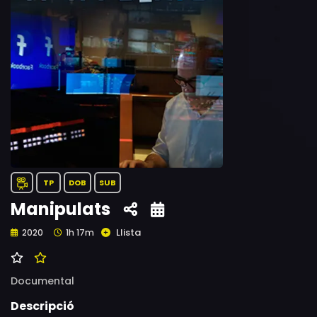
TP
DOB
SUB
Manipulats
Llista
2020
1h 17m
Documental
Descripció