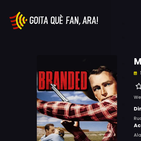
M
We
Di
Ru
Ac
Ala