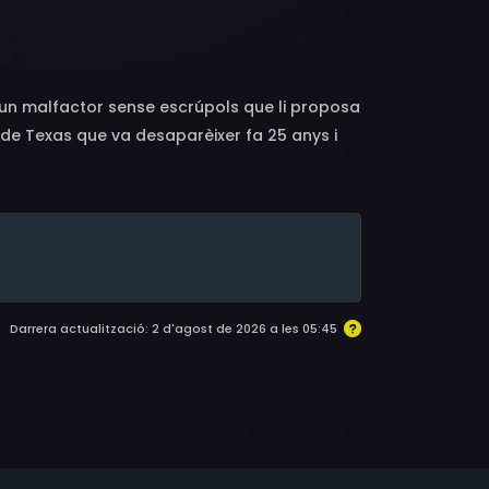
k, John Butler, Carl Andre, Salvador Baguez,
mie Dundee, Sam Finn, Ralph Gomez, Len
k McCarroll, Julia Montoya, Edward Peil Sr.,
Turich, Tony Urchel, Natividad Vacío, Henry
, un malfactor sense escrúpols que li proposa
er de Texas que va desaparèixer fa 25 anys i
 propòsit li tatuen una falsa marca de
iu de la infància del noi. Aquests dos indicis
 rebi amb un amor i consideració que en
Darrera actualització: 2 d'agost de 2026 a les 05:45