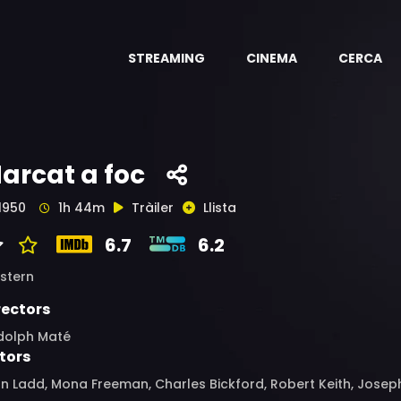
STREAMING
CINEMA
CERCA
arcat a foc
1950
1h 44m
Tràiler
Llista
6.7
6.2
stern
rectors
dolph Maté
tors
n Ladd, Mona Freeman, Charles Bickford, Robert Keith, Joseph