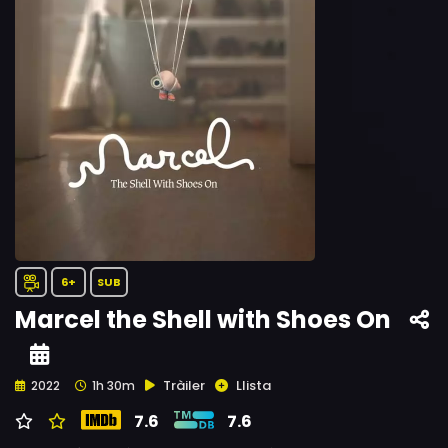
6+
SUB
Marcel the Shell with Shoes On
Tràiler
Llista
2022
1h 30m
7.6
7.6