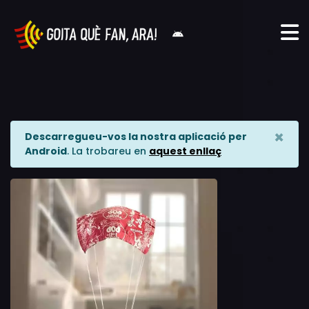
×
Descarregueu-vos la nostra aplicació per
Android
. La trobareu en
aquest enllaç