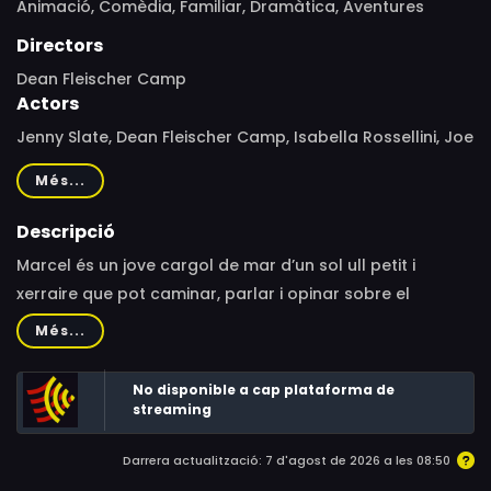
Animació,
Comèdia,
Familiar,
Dramàtica,
Aventures
Directors
Dean Fleischer Camp
Actors
Jenny Slate, Dean Fleischer Camp, Isabella Rossellini, Joe
Gabler, Shari Finkelstein, Sam Painter, Blake Hottle, Scott
Més...
Osterman, Jeremy Evans, Lesley Stahl, Rosa Salazar,
Thomas Mann, Sarah Thyre, Andy Richter, Nathan Fielder,
Descripció
Jessi Klein, Peter Bonerz, Jamie Leonhart
Marcel és un jove cargol de mar d’un sol ull petit i
xerraire que pot caminar, parlar i opinar sobre el
meravellós món que l’envolta. Viu amb la seva àvia, que
Més...
és fan de la periodista Lesley Stahl, en un Airbnb quan
l’últim convidat de la casa, un director de cinema que es
No disponible a cap plataforma de
diu Dean, decideix fer un curt documental sobre ell i
streaming
publicar-lo. Com respondrà Marcel a la seva nova fama
Darrera actualització: 7 d'agost de 2026 a les 08:50
a Internet? Com li canviarà la vida?