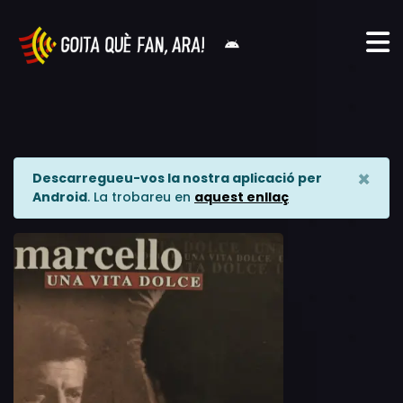
×
Descarregueu-vos la nostra aplicació per
Android
. La trobareu en
aquest enllaç