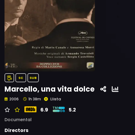
SC
SUB
Marcello, una vita dolce
Llista
2006
1h 38m
6.9
5.2
Documental
Directors