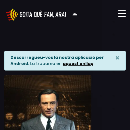
×
Descarregueu-vos la nostra aplicació per
Android
. La trobareu en
aquest enllaç