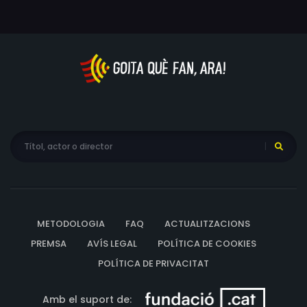
Billy Engle, Harold Entwistle, Ann Evers, Al Ferguson, Barry
Fitzgerald, Neil Fitzgerald, Jack George, Maude Turner
Gordon, Greta Granstedt, Lawrence Grant, Jack Grey,
Ben Hall, Ben Hendricks Jr., Holmes Herbert, Ramsay Hill,
George Houston, Esther Howard, Mary Howard, Hugh
Huntley, Arthur Hurni, Olaf Hytten, Frank Jaquet, Edward
Keane, Victor Kilian, Claude King, George Kirby, Henry
Kolker, Duke R. Lee, Harts Lind, Jacques Lory, Frank
McGlynn Jr., Horace McMahon, John Merton, Helene
Millard, Frances Millen, M. Morova, Corbet Morris, Leonard
Mudie, Bea Nigro, Mimi Olivera, Moroni Olsen, Rafaela
Ottiano, Claire Owen, Inez Palange, Billy Platt, Guy Bates
METODOLOGIA
FAQ
ACTUALITZACIONS
Post, Alonzo Price, Tom Quinn, Herbert Rawlinson, 'Little
Billy' Rhodes, Buddy Roosevelt, Lionel Royce, Tom
PREMSA
AVÍS LEGAL
POLÍTICA DE COOKIES
Rutherford, Harry Semels, Allen D. Sewall, Kathryn
POLÍTICA DE PRIVACITAT
Sheldon, Ivan F. Simpson, William Steele, Carl Stockdale,
Harry Stubbs, Frank Arthur Swales, Phillip Terry, Zeffie
Amb el suport de: