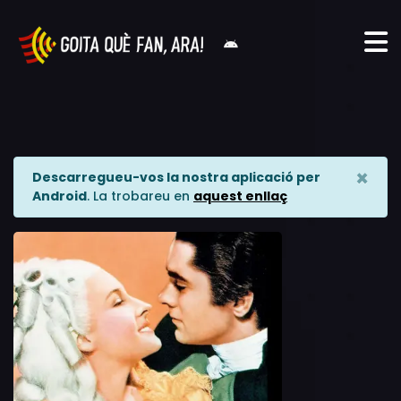
×
Descarregueu-vos la nostra aplicació per
Android
. La trobareu en
aquest enllaç