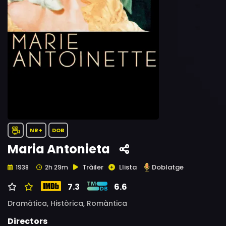
NR+
DOB
Maria Antonieta
Tràiler
Llista
Doblatge
1938
2h 29m
7.3
6.6
Dramàtica,
Històrica,
Romàntica
Directors