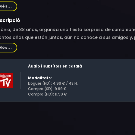
ch, José Pérez Ocaña, Raquel Ferri, Aimar Vega
Més...
scripció
ònia, de 38 años, organiza una fiesta sorpresa de cumpleañ
antos años que están juntos, aún no conoce a sus amigos y,
ebra sus cumpleaños. La familia de Antònia le adora. Mario e
Més...
uno entre un millón. Sus amigos le idolatran. Pero tras mucho
unas historias que Mario ha contado se contradicen y no en
Àudio i subtítols en català
ién es en realidad Mario?
Modalitats:
Lloguer (HD): 4.99 € / 48 H.
Compra (SD): 9.99 €
Compra (HD): 11.99 €