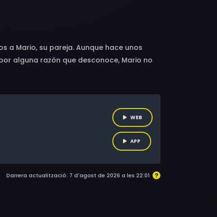
os a Mario, su pareja. Aunque hace unos
 por alguna razón que desconoce, Mario no
s la pareja que todo el mundo querría tener.
s elogios, ellos empiezan a descubrir que
cajan con el Mario al que todos conocen.
WEB
APP
Darrera actualització: 7 d'agost de 2026 a les 22:01