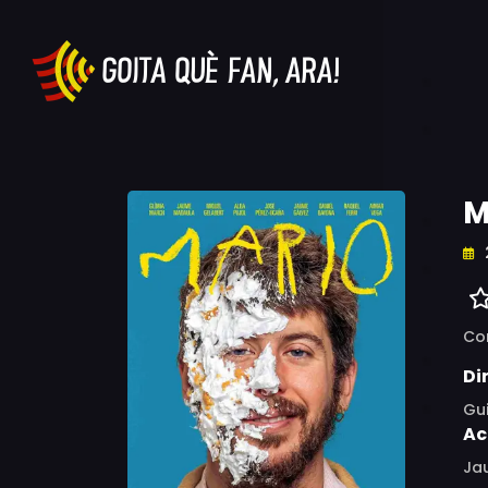
M
Co
Di
Gui
Ac
Ja