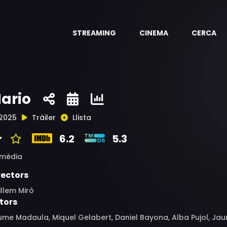
STREAMING
CINEMA
CERCA
ario
2025
Tràiler
Llista
6.2
5.3
mèdia
rectors
llem Miró
tors
ume Madaula, Miquel Gelabert, Daniel Bayona, Alba Pujol, Ja