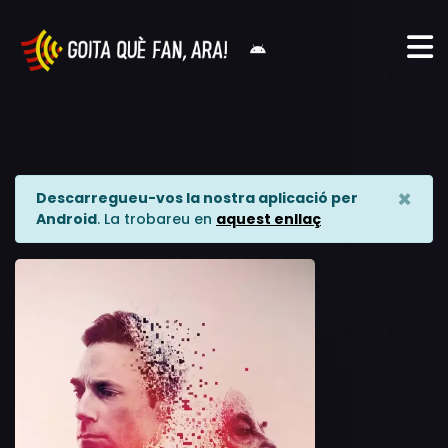
×
Descarregueu-vos la nostra aplicació per
Android
. La trobareu en
aquest enllaç