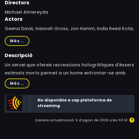
Directors
Michael Almereyda
Actors
Geena Davis, Hannah Gross, Jon Hamm, India Reed Kotis,
Leslie Lyles, Cashus Muse, Tim Robbins, Hana Colley, Lois
Més...
Smith, Azumi Tsutsui, Bill Walters, Stephanie Andujar
Descripció
Un servei que ofereix recreacions hologràfiques d'éssers
estimats morts permet a un home enfrontar-se amb
una versió més jove del seu sogre.
Més...
No disponible a cap plataforma de
streaming
Darrera actualització: 5 d'agost de 2026 a les 03:14