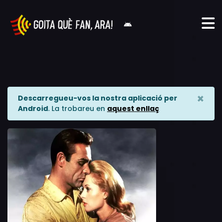
×
Descarregueu-vos la nostra aplicació per
Android
. La trobareu en
aquest enllaç