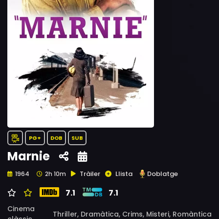
PG+
DOB
SUB
Marnie
Tràiler
Llista
Doblatge
1964
2h 10m
7.1
7.1
Cinema
Thriller,
Dramàtica,
Crims,
Misteri,
Romàntica