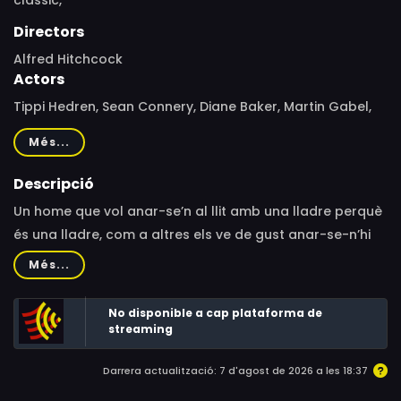
clàssic,
Directors
Alfred Hitchcock
Actors
Tippi Hedren, Sean Connery, Diane Baker, Martin Gabel,
Louise Latham, Bob Sweeney, Milton Selzer, Mariette
Més...
Hartley, Alan Napier, Bruce Dern, Henry Beckman, S. John
Launer, Edith Evanson, Meg Wyllie, Leon Alton, John Alvin,
Descripció
Kimberly Beck, Lillian Bronson, George Bruggeman,
Un home que vol anar-se’n al llit amb una lladre perquè
Linden Chiles, Rupert Crosse, Harold Gould, John Hart,
és una lladre, com a altres els ve de gust anar-se-n’hi
Alfred Hitchcock, Kenner G. Kemp, Caryl Lincoln, Louise
amb una xinesa o una dona de raça negra.
Més...
Lorimer, Milton Parsons, Carmen Phillips, Murray Pollack,
Paul Power, Greg Rhinelander, Mark Russell, Melody
No disponible a cap plataforma de
Thomas Scott, Bert Stevens, Hal Taggart, Tim Taylor,
streaming
Luree Wiese, Emmaline Henry, Bryan O'Byrne, Pearl Shear,
Charles Thompson
Darrera actualització: 7 d'agost de 2026 a les 18:37