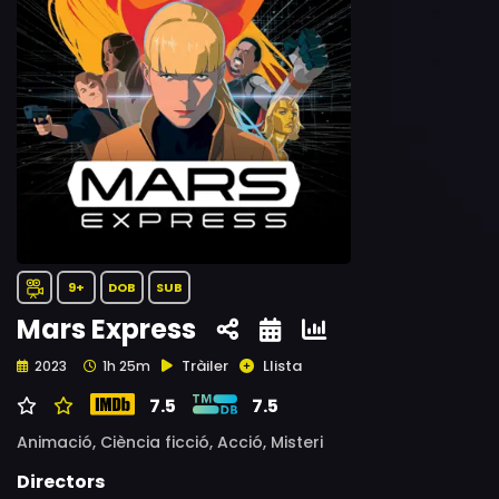
9+
DOB
SUB
Mars Express
Tràiler
Llista
2023
1h 25m
7.5
7.5
Animació,
Ciència ficció,
Acció,
Misteri
Directors