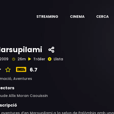
STREAMING
CINEMA
CERCA
arsupilami
2009
26m
Tràiler
Llista
6.7
imació,
Aventures
rectors
ude Allix Moran Caouissin
scripció
s aventures d’en Marsupilami a la selva de Palòmbia amb una