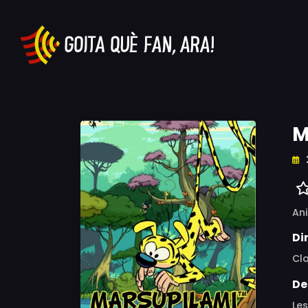
M
An
Di
Cla
De
Le