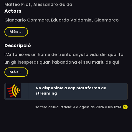
Matteo Pilati, Alessandro Guida
Actors
Giancarlo Commare, Eduardo Valdarnini, Gianmarco
Saurino, Michela Giraud, Lorenzo Adorni, Carlo
Més...
Calderone, Vittorio Magazzù, Barbara Chichiarelli,
Alberto Paradossi, Elisabetta De Vito, Manuela Spartà,
Descripció
Giuseppe Claudio Insalaco, Samuele Picchi, Paolo
L’Antonio és un home de trenta anys la vida del qual fa
Camilli, Luca Cesa, Davide Colucci, Nicolò Ausili, Gabriele
un gir inesperat quan l’abandona el seu marit, de qui
De Luca, Giuseppe Paternò Raddusa, Giorgia Arena
depèn tant psicològicament com econòmicament:
Més...
necessita trobar un lloc on viure, una feina i un nou
propòsit a la vida.
No disponible a cap plataforma de
streaming
Darrera actualització: 3 d'agost de 2026 a les 12:13