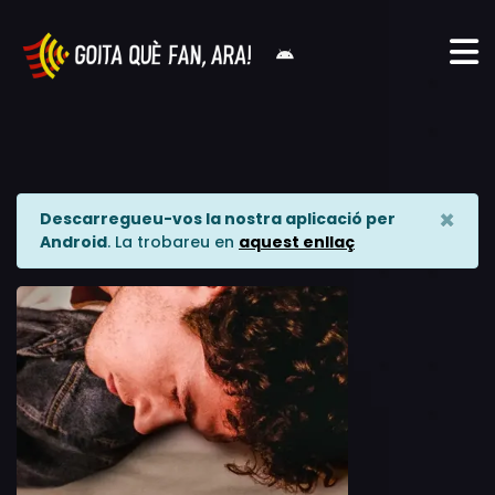
×
Descarregueu-vos la nostra aplicació per
Android
. La trobareu en
aquest enllaç