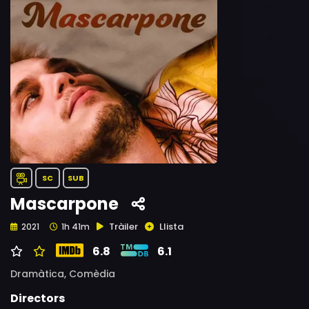
SC
SUB
Mascarpone
Tràiler
Llista
2021
1h 41m
6.8
6.1
Dramàtica,
Comèdia
Directors