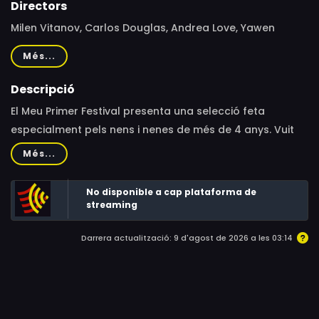
Directors
Milen Vitanov, Carlos Douglas, Andrea Love, Yawen
Zheng, Julie Rembauville, Natalia Grofpel, Vera van
Més...
Wolferen
Descripció
El Meu Primer Festival presenta una selecció feta
especialment pels nens i nenes de més de 4 anys. Vuit
curtmetratges plens d’humor, aprenentatge i
Més...
sorprenents animacions. Entre ells trobareu "La Polzeta",
versió contemporància en stop motion del clàssic de
No disponible a cap plataforma de
Hans Christian Andersen, "En Kiko i els animals" una
streaming
història sobre el respecte pels animals o "El canari Kiki",
Darrera actualització: 9 d'agost de 2026 a les 03:14
un divertit curtmetratge sobre un ocellet que somia
amb volar ben lluny de la seva gàbia.