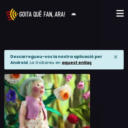
×
Descarregueu-vos la nostra aplicació per
Android
. La trobareu en
aquest enllaç