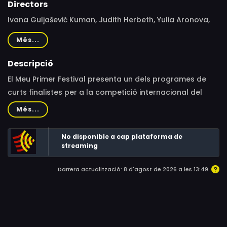
Directors
Ivana Guljašević Kuman, Judith Herbeth, Yulia Aronova,
Stella Raith, Hélène Ducrocq, Verena Fels
Més...
Descripció
El Meu Primer Festival presenta un dels programes de
curts finalistes per a la competició internacional del
festival. Provinents de França, Croàcia i Alemanya,
Més...
aquestes petites joies són una mostra de la creativitat i
diversitat de l'audiovisual europeu. Entre elles trobareu
No disponible a cap plataforma de
sorprenents aventures d'animació com "Has venut els
streaming
meus patins?", tendres contes d'amor entre mares i filles
Darrera actualització: 8 d'agost de 2026 a les 13:49
com "Llar" o divertides històries d'amistat com "Tobi i el
Turbobus".