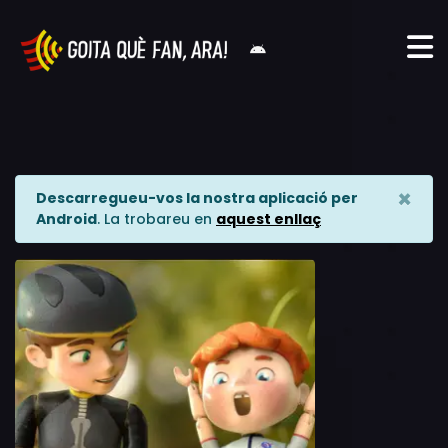
×
Descarregueu-vos la nostra aplicació per
Android
. La trobareu en
aquest enllaç