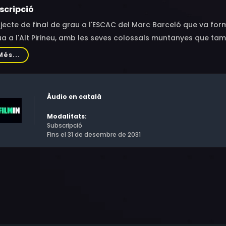
scripció
jecte de final de grau a l'ESCAC del Marc Barceló que va form
ua a l'Alt Pirineu, amb les seves colossals muntanyes que ta
il.Durant la posguerra espanyola un nen de 10 anys, el Mique
Més...
aciona la recent mort de la seva mare amb la d'aquell conill
Àudio en català
Modalitats:
Subscripció
Fins el 31 de desembre de 2031