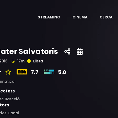
STREAMING
CINEMA
CERCA
ater Salvatoris
2016
17m
Llista
7.7
5.0
amàtica
rectors
rc Barceló
tors
rles Canal