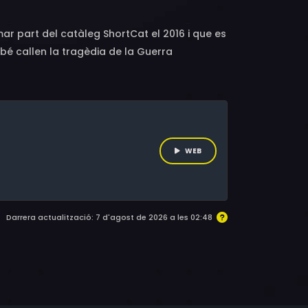
ar part del catàleg ShortCat el 2016 i que es
mbé callen la tragèdia de la Guerra
l, es veu atormentat per la culpa quan
 salvatge al que va matar jugant.
WEB
Darrera actualització: 7 d'agost de 2026 a les 02:48