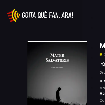
M
Dr
Di
Ma
Ac
Ca