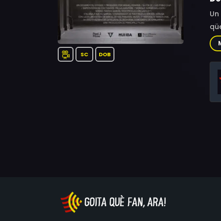
Un 
qüe
SC
DOB