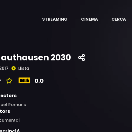
STREAMING
CINEMA
CERCA
authausen 2030
2017
Llista
0.0
rectors
quel Romans
tors
cumental
scripció