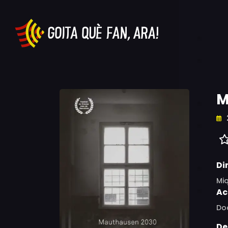
M
Di
Mi
Ac
Do
De