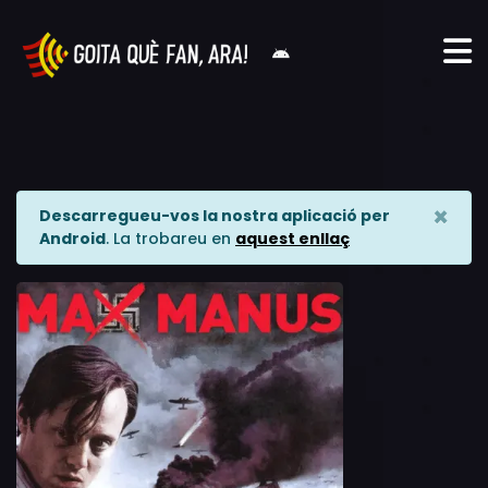
×
Descarregueu-vos la nostra aplicació per
Android
. La trobareu en
aquest enllaç