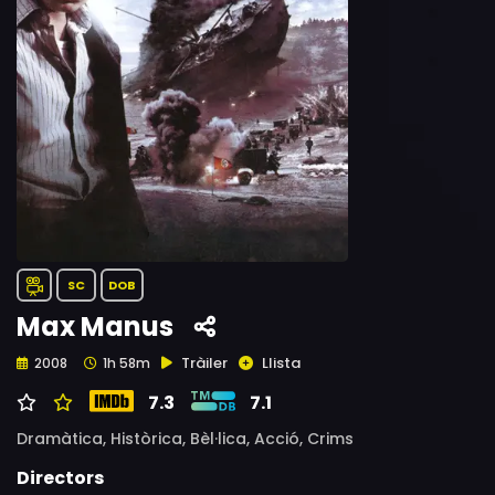
SC
DOB
Max Manus
Tràiler
Llista
2008
1h 58m
7.3
7.1
Dramàtica,
Històrica,
Bèl·lica,
Acció,
Crims
Directors