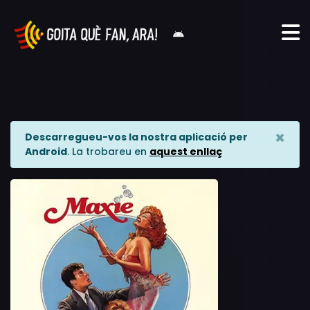
×
Descarregueu-vos la nostra aplicació per
Android
. La trobareu en
aquest enllaç