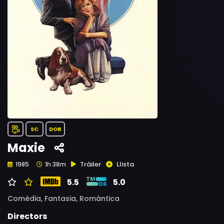
SC
DOB
Maxie
Tràiler
Llista
1985
1h 38m
5.5
5.0
Comèdia,
Fantasia,
Romàntica
Directors