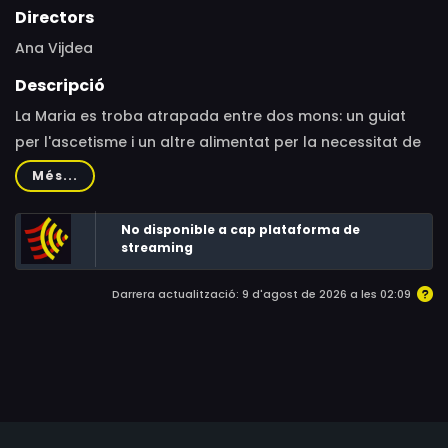
Directors
Ana Vijdea
Descripció
La Maria es troba atrapada entre dos mons: un guiat
per l'ascetisme i un altre alimentat per la necessitat de
reconnectar i estar amb els seus dos fills.
Més...
No disponible a cap plataforma de
streaming
Darrera actualització: 9 d'agost de 2026 a les 02:09