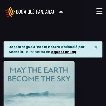
×
Descarregueu-vos la nostra aplicació per
Android
. La trobareu en
aquest enllaç