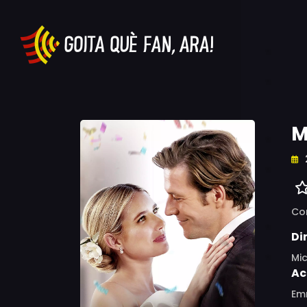
M
Co
Di
Mi
Ac
Emm