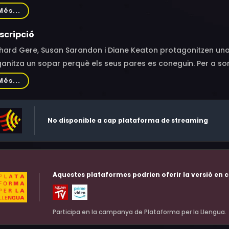
iél Patricia, Michael Kostroff, Adrienne Acevedo Lovette, J
Més...
obs, Natalie Ortega, James Earl Jones II
scripció
chard Gere, Susan Sarandon i Diane Keaton protagonitzen un
anitza un sopar perquè els seus pares es coneguin. Per a sor
os enganyant els seus cònjuges... l'un amb l'altre.Michelle i A
Més...
 els següents passos cap al matrimoni. Pensant que és una 
es coneguin, organitzen un sopar. Per a sorpresa de tots, l'
sperada, ja que els pares es coneixen bé, massa bé: porten m
No disponible a cap plataforma de streaming
 l'altre. Atrapats en aquest delicat embolic, intenten amagar el
ntre s'enfronten obertament als amants dels seus cònjuges.
Aquestes plataformes podrien oferir la versió en c
Participa en la campanya de Plataforma per la Llengua.