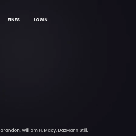
EINES
LOGIN
randon, William H. Macy, DazMann Still,