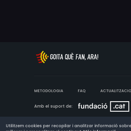
METODOLOGIA
FAQ
ACTUALITZACI
Amb el suport de:
Utilitzem cookies per recopilar i analitzar informació sobre
Versió: 3.13.0.202607011342