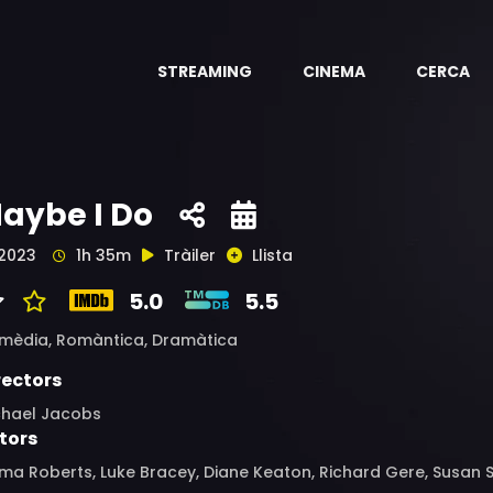
STREAMING
CINEMA
CERCA
aybe I Do
2023
1h 35m
Tràiler
Llista
5.0
5.5
mèdia,
Romàntica,
Dramàtica
rectors
chael Jacobs
tors
a Roberts, Luke Bracey, Diane Keaton, Richard Gere, Susan Sa