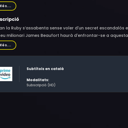
 Felipe, Runa Greiner, Eidin Jalali, Hyun Wanner, Martin Neuha
Més...
ler, Cosima Leonie Wiesend, Frederic Balonier
scripció
n la Ruby s’assabenta sense voler d'un secret escandalós en l
eu milionari James Beaufort haurà d'enfrontar-se a aquesta
tracor: està decidit a silenciar-la. I el seu acalorat intercan
Més...
esperadament.
Subtítols en català
Modalitats:
Subscripció (HD)