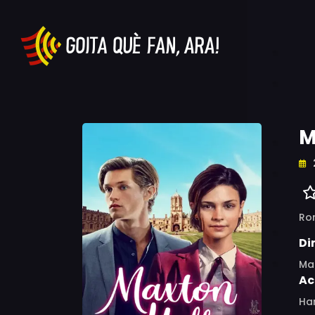
M
Ro
Di
Mar
Ac
Har