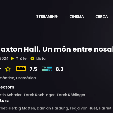
STREAMING
CINEMA
CERCA
axton Hall. Un món entre nosa
2024
Tràiler
Llista
7.5
8.3
màntica,
Dramàtica
rectors
tin Schreier, Tarek Roehlinger, Tarek Röhlinger
tors
riet-Herbig Matten, Damian Hardung, Fedja van Huêt, Harriet 