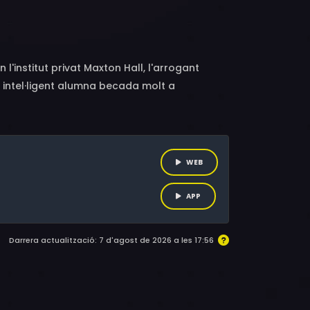
us, Andrea Guo, Govinda Cholleti, Julia-Maria
'institut privat Maxton Hall, l'arrogant
 intel·ligent alumna becada molt a
vi d'atacs farà que saltin espurnes
WEB
APP
Darrera actualització: 7 d'agost de 2026 a les 17:56