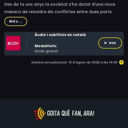
Des de fa uns anys la societat s'ha dotat d'una nova
manera de resoldre els conflictes entre dues parts
enfrontades. Un mètode que serveix tant en baralles
Més...
veïnals com en discussions derivades de divorcis o bé
en litigis entre societats.
Àudio i subtítols en català
WEB
Modalitats:
Accés gratuït
Darrera actualització: 10 d'agost de 2026 a les 14:00