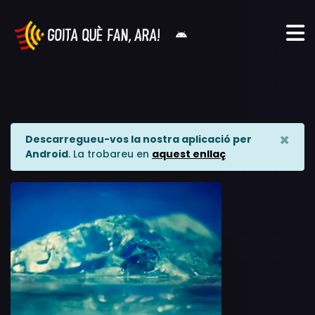
×
Descarregueu-vos la nostra aplicació per
Android
. La trobareu en
aquest enllaç