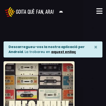
×
Descarregueu-vos la nostra aplicació per
Android
. La trobareu en
aquest enllaç