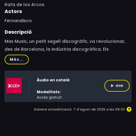
Rafa de los Arcos
Actors
Fernandisco
Descripció
Max Music, un petit segell discogràfic, va revolucionar,
des de Barcelona, la indústria discogràfica. Els
fundadors i creadors de l'imperi, Ricard Campoy i Miquel
Més...
Degà, es van proposar fer tot el necessari per triomfar.
Un èxit que els va convertir en multimilionaris, però que
Àudio en català
també va enverinar la seva relació d'amistat, que va
WEB
acabar amb un tràgic final.
Modalitats:
Accés gratuït
Darrera actualització: 7 d'agost de 2026 a les 09:33