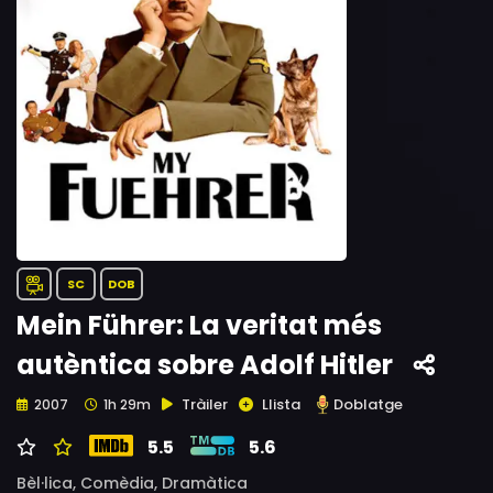
SC
DOB
Mein Führer: La veritat més
autèntica sobre Adolf Hitler
Tràiler
Llista
Doblatge
2007
1h 29m
5.5
5.6
Bèl·lica,
Comèdia,
Dramàtica