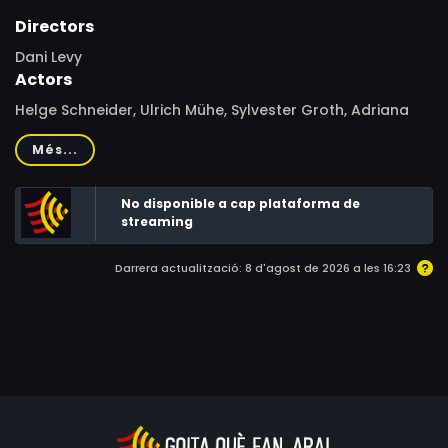
Directors
Dani Levy
Actors
Helge Schneider, Ulrich Mühe, Sylvester Groth, Adriana
Altaras, Stefan Kurt, Ulrich Noethen, Lambert Hamel, Udo
Més...
Kroschwald, Torsten Michaelis, Victor Schefé, Axel
Werner, Lars Rudolph, Bernd Stegemann, Ilja Richter,
No disponible a cap plataforma de
Jana Catharina Schmidt, René Böhnke, Meret Becker,
streaming
Karsten Bähn, Katja Riemann, Tim Fischer, Sebastian
Fuhrmann, Angelika Gersdorf, Marion Kracht, Rüdiger
Darrera actualització: 8 d'agost de 2026 a les 16:23
Kühmstedt, Hinnerk Schönemann, Christian Schneider,
Karin Meschkat, Harald Günther, Natascha Bub, Britta
Horn, Leo Altaras