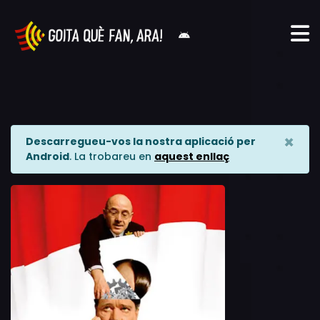
×
Descarregueu-vos la nostra aplicació per
Android
. La trobareu en
aquest enllaç