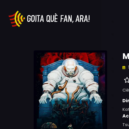
M
Ciè
Di
Ka
Ac
Ts