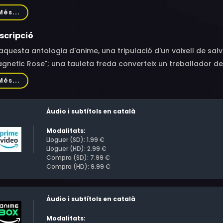
eyuki Hori, Kenichi Ogata, Osamu Saka, Hisako Kyoda, Michio 
Més...
tsuya Iwanaga, Yuu Hayashi, Keaton Yamada, Keiko Yamamoto,
kamura, Hisao Egawa, Masato Hirano, Takkô Ishimori, Tomoko
scripció
aquesta antologia d'anime, una tripulació d'un vaixell de sa
gnetic Rose"; una tauleta freda converteix un treballador de
mb"; i una població urbana du a terme una guerra interminab
Més...
der".
Àudio i subtítols en català
Modalitats:
Lloguer (SD): 1.99 €
Lloguer (HD): 2.99 €
Compra (SD): 7.99 €
Compra (HD): 9.99 €
Àudio i subtítols en català
Modalitats: