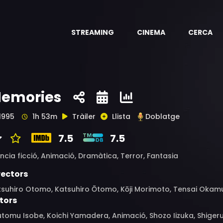
STREAMING
CINEMA
CERCA
emories
1995
1h 53m
Tràiler
Llista
Doblatge
7.5
7.5
ncia ficció,
Animació,
Dramàtica,
Terror,
Fantasia
rectors
tsuhiro Otomo, Katsuhiro Ōtomo, Kōji Morimoto, Tensai Okamu
tors
utomu Isobe, Koichi Yamadera, Animació, Shozo Iizuka, Shige