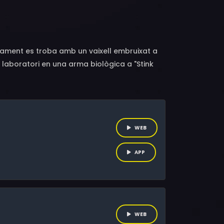
Hazama, Kayoko Fujii, Ryoichi Tanaka,
 Ryuji Nakagi, Nobuaki Fukuda, Hidetoshi
 Ishimura
lvament es troba amb un vaixell embruixat a
 laboratori en una arma biològica a "Stink
le amb un enemic invisible a "Cannon
WEB
APP
WEB