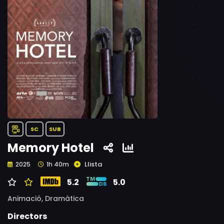
SC
SUB
Memory Hotel
Llista
2025
1h 40m
5.2
5.0
Animació,
Dramàtica
Directors