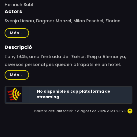
Heinrich Sabl
Actors
Svenja Liesau, Dagmar Manzel, Milan Peschel, Florian
Lukas, Steffi Kühnert, Elsa Seusing, Anton Peisakjov
Més...
Descripció
L’any 1945, amb l’entrada de l’Exèrcit Roig a Alemanya,
diversos personatges queden atrapats en un hotel.
Més...
No disponible a cap plataforma de
streaming
Darrera actualització: 7 d'agost de 2026 a les 23:26