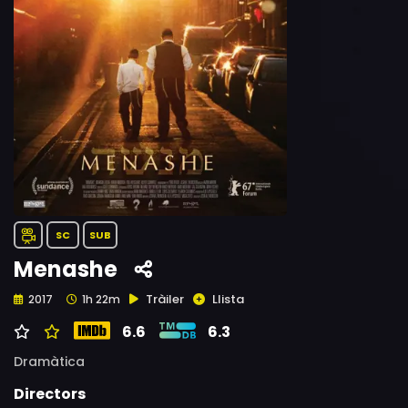
SC
SUB
Menashe
Tràiler
Llista
2017
1h 22m
6.6
6.3
Dramàtica
Directors