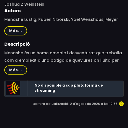
Joshua Z Weinstein
Actors
Menashe Lustig, Ruben Niborski, Yoel Weisshaus, Meyer
Schwartz, Yoel Falkowitz, Josh Alpert, Abraham Bresky,
Més...
Jorge Cea, Avi Friedman
Descripció
Menashe és un home amable i desventurat que treballa
com a empleat d’una botiga de queviures on lluita per
arribar a final de mes i ser un pare responsable.
Més...
No disponible a cap plataforma de
streaming
Darrera actualització: 2 d'agost de 2026 a les 12:36