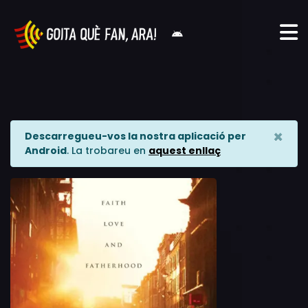
×
Descarregueu-vos la nostra aplicació per
Android
. La trobareu en
aquest enllaç