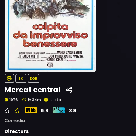
SC
DOB
Mercat central
Llista
1976
1h 34m
6.3
3.8
Comèdia
Directors