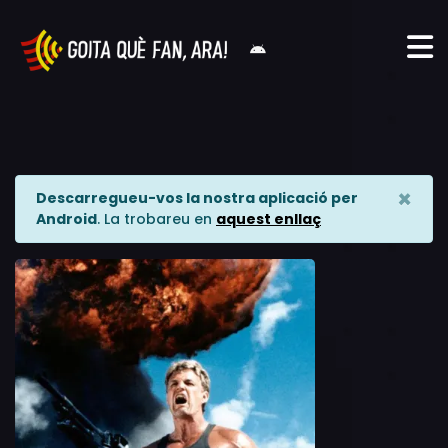
×
Descarregueu-vos la nostra aplicació per
Android
. La trobareu en
aquest enllaç