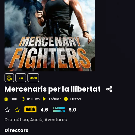
SC
DOB
Mercenaris per la llibertat
Tràiler
Llista
1988
1h 30m
4.6
5.0
Dramàtica,
Acció,
Aventures
Directors