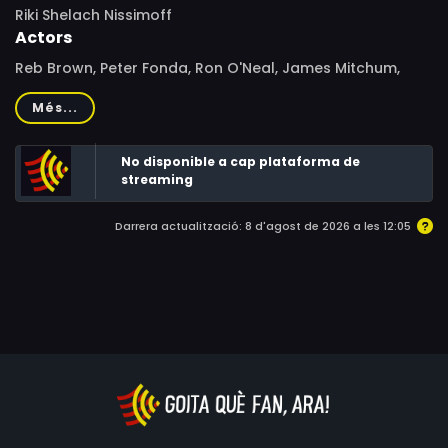
Riki Shelach Nissimoff
Actors
Reb Brown, Peter Fonda, Ron O'Neal, James Mitchum,
Robert DoQui, Jerry Biggs, Joanna Weinberg, Henry Cele,
Més...
Laurens Celliers, Brümilda van Rensburg
No disponible a cap plataforma de
streaming
Darrera actualització: 8 d'agost de 2026 a les 12:05