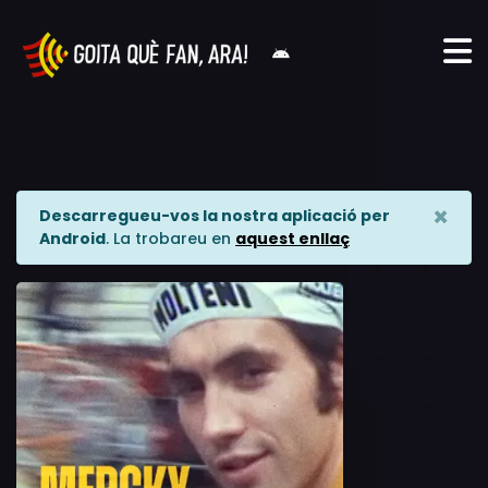
×
Descarregueu-vos la nostra aplicació per
Android
. La trobareu en
aquest enllaç