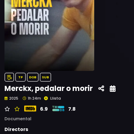
TP
DOB
SUB
Merckx, pedalar o morir
Llista
2025
1h 24m
6.9
7.8
Documental
Directors