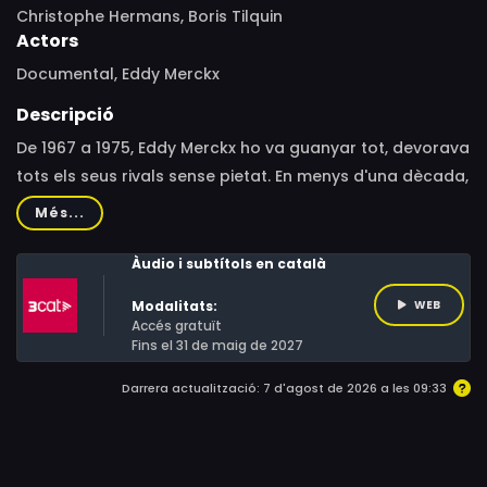
Christophe Hermans, Boris Tilquin
Actors
Documental, Eddy Merckx
Descripció
De 1967 a 1975, Eddy Merckx ho va guanyar tot, devorava
tots els seus rivals sense pietat. En menys d'una dècada,
es va consolidar com la icona absoluta del ciclisme
Més...
mundial. Però, amb tantes victòries constants, el
conegut com "el Caníbal" va acabar convertint-se en
Àudio i subtítols en català
una figura polèmica. Com es continua pedalant quan
Modalitats:
WEB
l'admiració es transforma en odi? Aquest documental
Accés gratuït
recorre l'extraordinari camí del millor campió de tots els
Fins el 31 de maig de 2027
temps.
Darrera actualització: 7 d'agost de 2026 a les 09:33