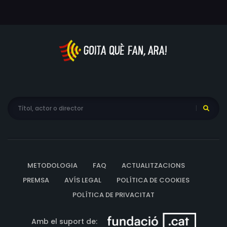
somni i, juntament amb Merlí, tracta de trobar una
manera d'aturar a Mordred, i intentar que torni a la
realitat alternativa de la que no hauria d'haver sortit
mai.
METODOLOGIA
FAQ
ACTUALITZACIONS
PREMSA
AVÍS LEGAL
POLÍTICA DE COOKIES
POLÍTICA DE PRIVACITAT
Amb el suport de: