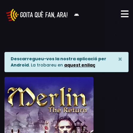
×
Descarregueu-vos la nostra aplicació per
Android
. La trobareu en
aquest enllaç