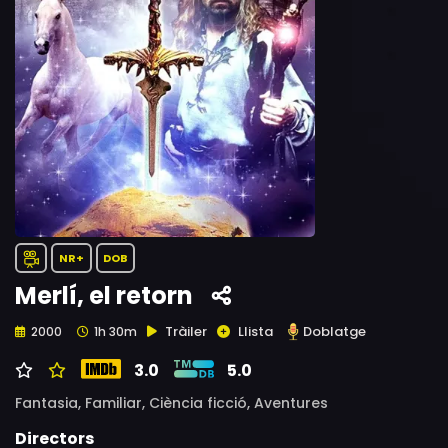
NR+
DOB
Merlí, el retorn
Tràiler
Llista
Doblatge
2000
1h 30m
3.0
5.0
Fantasia,
Familiar,
Ciència ficció,
Aventures
Directors