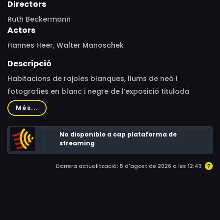
Directors
Ruth Beckermann
Actors
Hannes Heer, Walter Manoschek
Descripció
Habitacions de rajoles blanques, llums de neó i
fotografies en blanc i negre de l’exposició titulada
“Guerra d’exterminació”, que documenta les atrocitats
Més...
comeses per la Wehrmacht al front de l’est. En aquest
marc, Beckermann filma antics soldats parlant de les
No disponible a cap plataforma de
seves terribles experiències.
streaming
Darrera actualització: 5 d'agost de 2026 a les 12:43