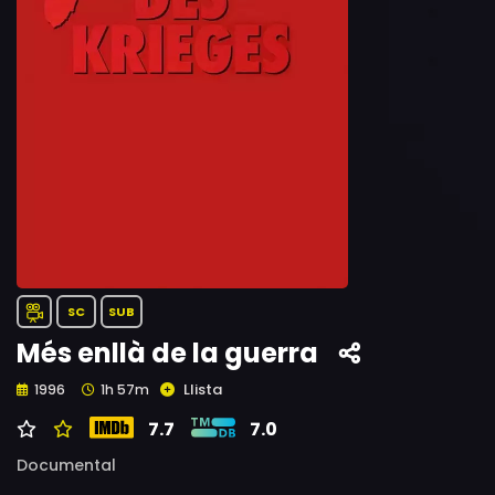
SC
SUB
Més enllà de la guerra
Llista
1996
1h 57m
7.7
7.0
Documental