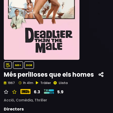
NR+
DOB
Més perilloses que els homes
Tràiler
Llista
1967
1h 41m
6.3
5.9
Acció,
Comèdia,
Thriller
Directors