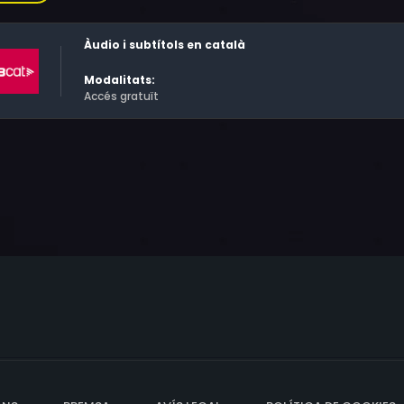
Àudio i subtítols en català
Modalitats:
Accés gratuït