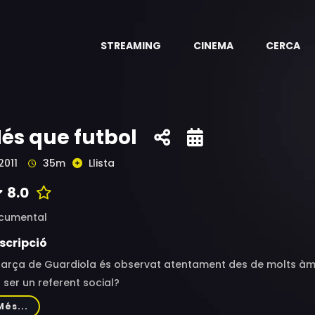
STREAMING
CINEMA
CERCA
és que futbol
2011
35m
Llista
8.0
cumental
scripció
Barça de Guardiola és observat atentament des de molts àmbi
 ser un referent social?
Més...