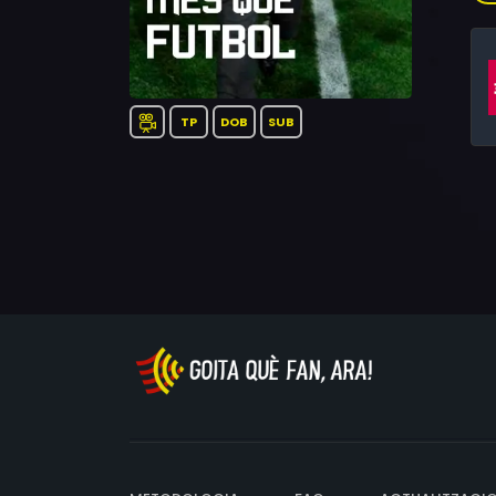
TP
DOB
SUB