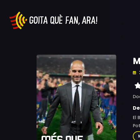
M
Do
De
El 
Pot