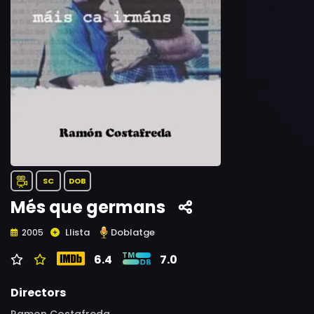
SC
DOB
Més que germans
Llista
Doblatge
2005
6.4
7.0
Directors