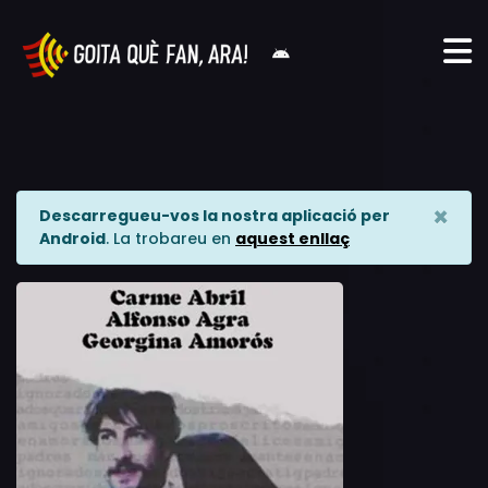
×
Descarregueu-vos la nostra aplicació per
Android
. La trobareu en
aquest enllaç