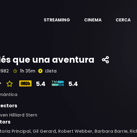
STREAMING
CINEMA
CERCA
és que una aventura
1982
1h 35m
Llista
5.4
5.4
màntica
rectors
ven Hilliard Stern
tors
toria Principal, Gil Gerard, Robert Webber, Barbara Barrie, Ri