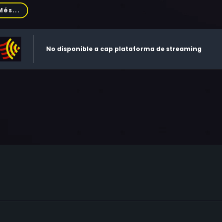
angis, Ed Begley Jr., Steve Franken, Jill Jacobson, William Doz
Més...
No disponible a cap plataforma de streaming