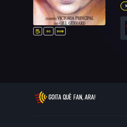
Str
SC
DOB