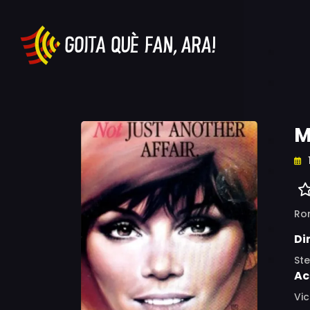
M
Ro
Di
Ste
Ac
Vic