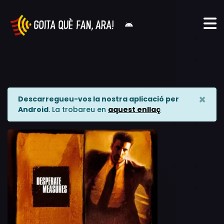
×
Descarregueu-vos la nostra aplicació per
Android
. La trobareu en
aquest enllaç