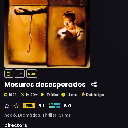
R+
DOB
Mesures desesperades
Tràiler
Llista
Doblatge
1998
1h 40m
6.1
6.0
Acció,
Dramàtica,
Thriller,
Crims
Directors