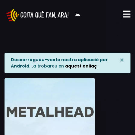
×
Descarregueu-vos la nostra aplicació per
Android
. La trobareu en
aquest enllaç