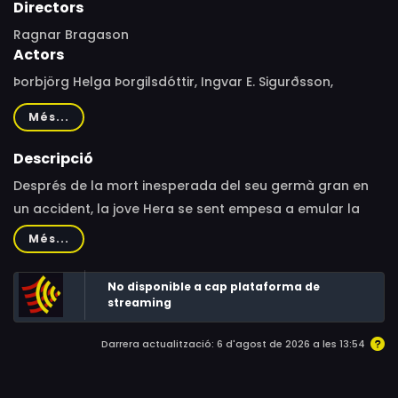
Directors
Ragnar Bragason
Actors
Þorbjörg Helga Þorgilsdóttir, Ingvar E. Sigurðsson,
Halldóra Geirharðsdóttir, Sveinn Ólafur Gunnarsson,
Més...
Hannes Óli Ágústsson, Þröstur Leó Gunnarsson, Sigrún
Edda Björnsdóttir, Magnús Ólafsson, Óskar Logi
Descripció
Ágústsson, Diljá Valsdóttir, Mikael Kaaber, Þórunn Arna
Després de la mort inesperada del seu germà gran en
Kristjánsdóttir, Urður Heimisdóttir, Ole Erik Furu, Hilmar
un accident, la jove Hera se sent empesa a emular la
Wollan III, Ragnar Sverrison, Brynhildur Guðjónsdóttir,
seva rebel·lia.
Més...
Pétur Einarsson, Gunnar Már Björgvinsson
No disponible a cap plataforma de
streaming
Darrera actualització: 6 d'agost de 2026 a les 13:54