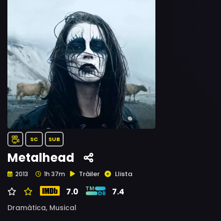
SC
SUB
Metalhead
Tràiler
Llista
2013
1h 37m
7.0
7.4
Dramàtica,
Musical