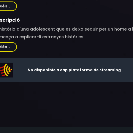
antha Avrillaud, Coralie Rouet, Nadir Sönmez, Vincent Massimi
Més...
iton, Jean Courte, Rachid O., Arthur Jacquin, Julien Antonini
mplan, Eléonor Vergez, Margot Guitton, Marlène Saldana, Ma
scripció
història d'una adolescent que es deixa seduir per un home a l
ença a explicar-li estranyes històries.
Més...
No disponible a cap plataforma de streaming