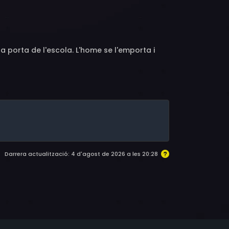
no, Olivier Müller, Myriam Guizani, Gabrielle
, Jimmy Lenoir, Mathilde Cheravola, Anna
thilde Dromard, Carlotta Moraru
a porta de l'escola. L'home se l'emporta i
Darrera actualització: 4 d'agost de 2026 a les 20:28