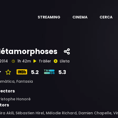
STREAMING
CINEMA
CERCA
étamorphoses
2014
1h 42m
Tràiler
Llista
5.2
5.3
amàtica,
Fantasia
rectors
ristophe Honoré
tors
ra Akili, Sébastien Hirel, Mélodie Richard, Damien Chapelle, 