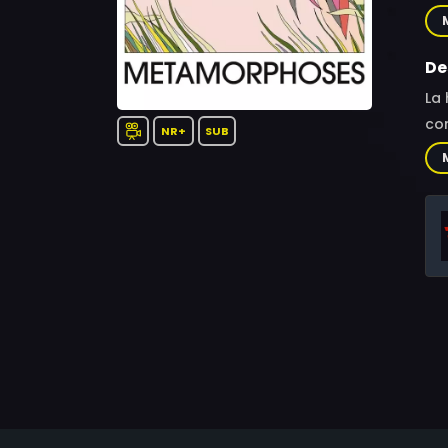
Sam
Chu
Ca
De
La 
com
NR+
SUB