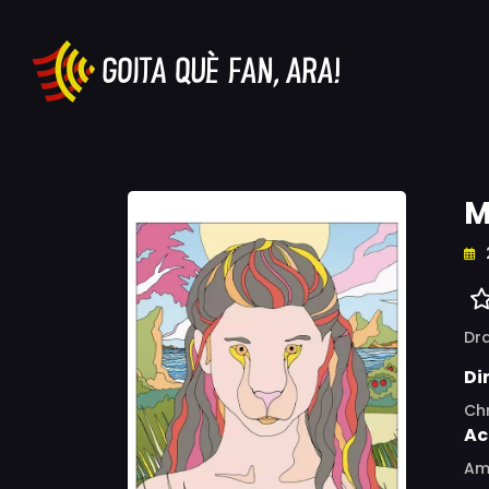
M
Dr
Di
Ch
Ac
Ami