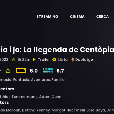
STREAMING
CINEMA
CERCA
ia i jo: La llegenda de Centòpi
2022
1h 22m
Tràiler
Llista
Doblatge
6.0
6.7
imació,
Fantasia,
Aventures,
Familiar
rectors
tthias Temmermans, Adam Gunn
tors
ian Maroun, Bettina Kenney, Margot Nuccetelli, Elisa Boyd, Jam