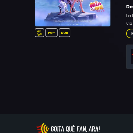
De
La 
via
PG+
DOB