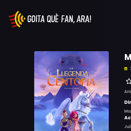
M
An
Di
Ma
Ac
Jul