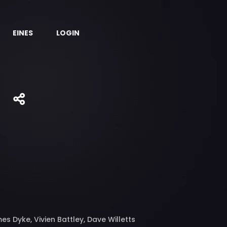
EINES
LOGIN
a
es Dyke, Vivien Battley, Dave Willetts