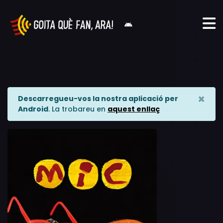
×
Descarregueu-vos la nostra aplicació per
Android
. La trobareu en
aquest enllaç